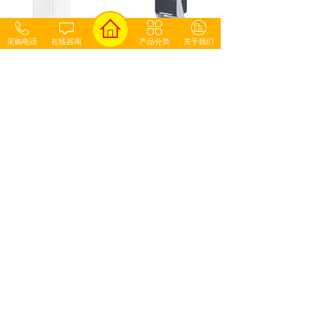
采购电话
在线咨询
产品分类
关于我们
自助终端机 RJ-070
自助终端机 RJ-295
零售自助机系列
刷脸支付自助收银机 RJ-
刷脸支付自助收银机 RJ-
131
129