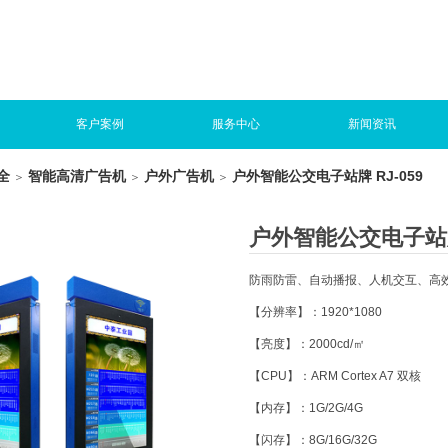
客户案例
服务中心
新闻资讯
全
智能高清广告机
户外广告机
户外智能公交电子站牌 RJ-059
＞
＞
＞
户外智能公交电子站牌 
防雨防雷、自动播报、人机交互、高
【分辨率】：1920*1080
【亮度】：2000cd/㎡
【CPU】：ARM Cortex A7 双核
【内存】：1G/2G/4G
【闪存】：8G/16G/32G